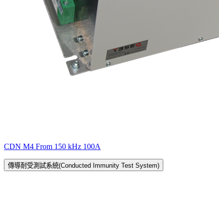
CDN M4 From 150 kHz 100A
傳導耐受測試系統(Conducted Immunity Test System)