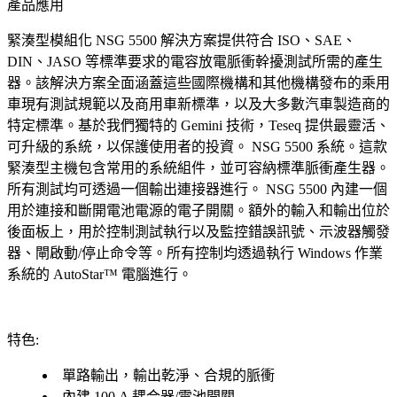
產品應用
緊湊型模組化 NSG 5500 解決方案提供符合 ISO、SAE、
DIN、JASO 等標準要求的電容放電脈衝幹擾測試所需的產生
器。該解決方案全面涵蓋這些國際機構和其他機構發布的乘用
車現有測試規範以及商用車新標準，以及大多數汽車製造商的
特定標準。基於我們獨特的 Gemini 技術，Teseq 提供最靈活、
可升級的系統，以保護使用者的投資。 NSG 5500 系統。這款
緊湊型主機包含常用的系統組件，並可容納標準脈衝產生器。
所有測試均可透過一個輸出連接器進行。 NSG 5500 內建一個
用於連接和斷開電池電源的電子開關。額外的輸入和輸出位於
後面板上，用於控制測試執行以及監控錯誤訊號、示波器觸發
器、閘啟動/停止命令等。所有控制均透過執行 Windows 作業
系統的 AutoStar™ 電腦進行。
特色:
單路輸出，輸出乾淨、合規的脈衝
內建 100 A 耦合器/電池開關